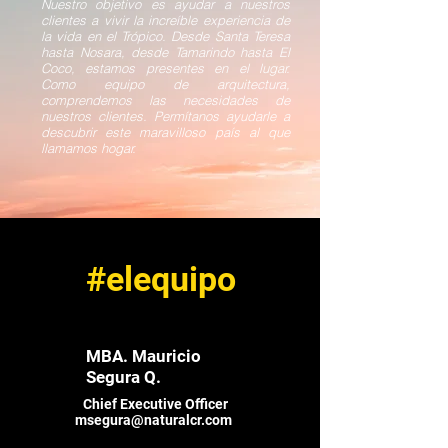
Nuestro objetivo es ayudar a nuestros
clientes a vivir la increíble experiencia de
la vida en el Trópico. Desde Santa Teresa
hasta Nosara, desde Tamarindo hasta El
Coco, estamos presentes en el lugar.
Como equipo de arquitectura,
comprendemos las necesidades de
nuestros clientes. Permítanos ayudarle a
descubrir este maravilloso país al que
llamamos hogar.
#elequipo
MBA. Mauricio
Segura Q.
Chief Executive Officer
msegura@naturalcr.com